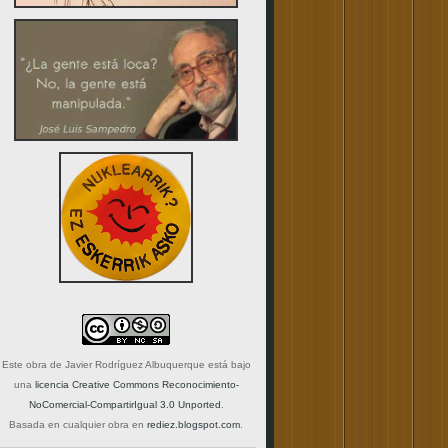
Este obra de
Javier Rodríguez Albuquerque
está bajo
una
licencia Creative Commons Reconocimiento-
NoComercial-CompartirIgual 3.0 Unported
.
Basada en cualquier obra en
rediez.blogspot.com
.