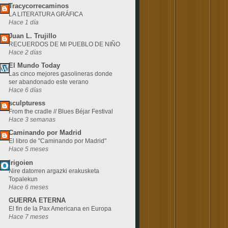
Tracycorrecaminos
LA LITERATURA GRÁFICA
Hace 1 día
Juan L. Trujillo
RECUERDOS DE MI PUEBLO DE NIÑO
Hace 2 días
El Mundo Today
Las cinco mejores gasolineras donde
ser abandonado este verano
Hace 6 días
sculpturess
From the cradle // Blues Béjar Festival
Hace 3 semanas
Caminando por Madrid
El libro de "Caminando por Madrid"
Hace 5 meses
Irigoien
Nire datorren argazki erakusketa
Topalekun
Hace 6 meses
GUERRA ETERNA
El fin de la Pax Americana en Europa
Hace 7 meses