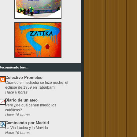
Recomiendo leer...
Colectivo Prometeo
Cuando el mediodía se hizo noche: el
eclipse de 1959 en Tabaibarril
Hace 6 horas
Diario de un ateo
Pero ¿de qué tienen miedo los
católicos?
Hace 16 horas
Caminando por Madrid
La Vía Láctea y la Movida
Hace 16 horas