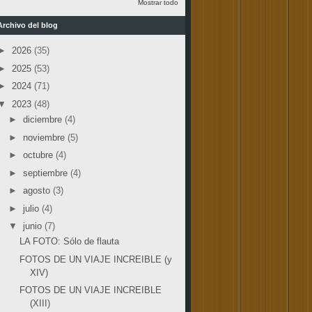
Mostrar todo
Archivo del blog
►
2026
(35)
►
2025
(53)
►
2024
(71)
▼
2023
(48)
►
diciembre
(4)
►
noviembre
(5)
►
octubre
(4)
►
septiembre
(4)
►
agosto
(3)
►
julio
(4)
▼
junio
(7)
LA FOTO: Sólo de flauta
FOTOS DE UN VIAJE INCREIBLE (y
XIV)
FOTOS DE UN VIAJE INCREIBLE
(XIII)