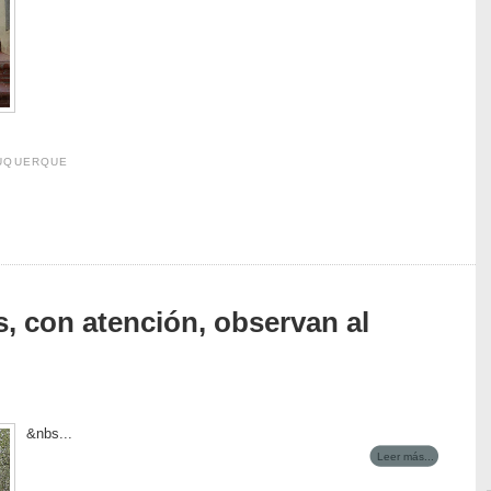
BUQUERQUE
, con atención, observan al
&nbs...
Leer más...