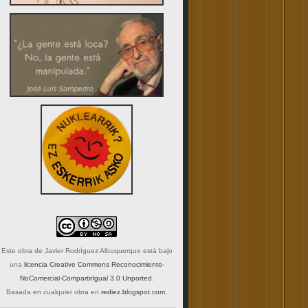
Este obra de
Javier Rodríguez Albuquerque
está bajo
una
licencia Creative Commons Reconocimiento-
NoComercial-CompartirIgual 3.0 Unported
.
Basada en cualquier obra en
rediez.blogspot.com
.