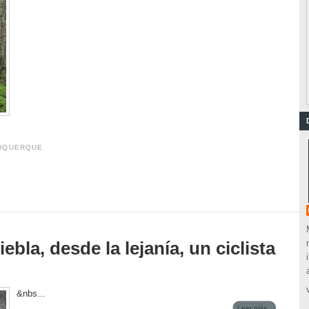
BUQUERQUE
ebla, desde la lejanía, un ciclista
&nbs...
Leer más...