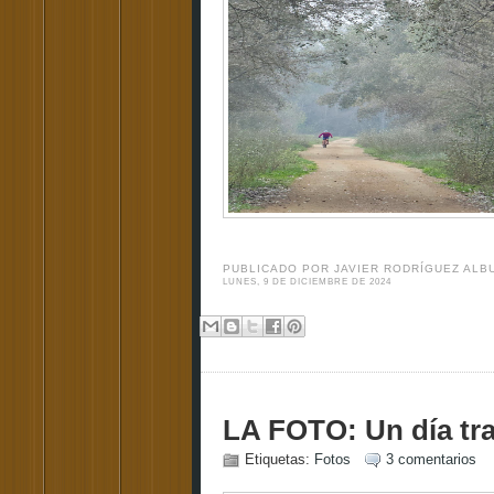
PUBLICADO POR
JAVIER RODRÍGUEZ AL
LUNES, 9 DE DICIEMBRE DE 2024
LA FOTO: Un día tra
Etiquetas:
Fotos
3 comentarios