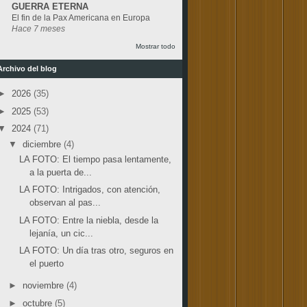
GUERRA ETERNA
El fin de la Pax Americana en Europa
Hace 7 meses
Mostrar todo
Archivo del blog
►
2026
(35)
►
2025
(53)
▼
2024
(71)
▼
diciembre
(4)
LA FOTO: El tiempo pasa lentamente,
a la puerta de...
LA FOTO: Intrigados, con atención,
observan al pas...
LA FOTO: Entre la niebla, desde la
lejanía, un cic...
LA FOTO: Un día tras otro, seguros en
el puerto
►
noviembre
(4)
►
octubre
(5)