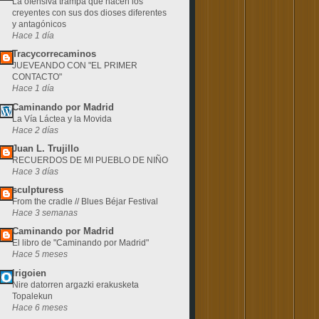
La ofensiva trampa que hacen los
creyentes con sus dos dioses diferentes
y antagónicos
Hace 1 día
Tracycorrecaminos
JUEVEANDO CON "EL PRIMER
CONTACTO"
Hace 1 día
Caminando por Madrid
La Vía Láctea y la Movida
Hace 2 días
Juan L. Trujillo
RECUERDOS DE MI PUEBLO DE NIÑO
Hace 3 días
sculpturess
From the cradle // Blues Béjar Festival
Hace 3 semanas
Caminando por Madrid
El libro de "Caminando por Madrid"
Hace 5 meses
Irigoien
Nire datorren argazki erakusketa
Topalekun
Hace 6 meses