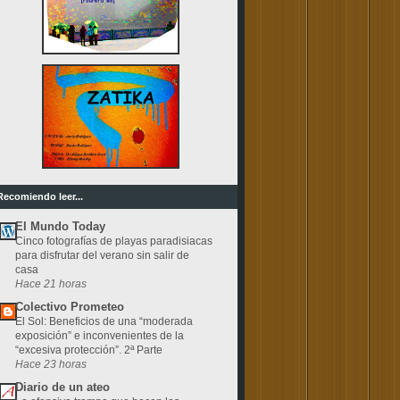
Recomiendo leer...
El Mundo Today
Cinco fotografías de playas paradisiacas
para disfrutar del verano sin salir de
casa
Hace 21 horas
Colectivo Prometeo
El Sol: Beneficios de una “moderada
exposición” e inconvenientes de la
“excesiva protección”. 2ª Parte
Hace 23 horas
Diario de un ateo